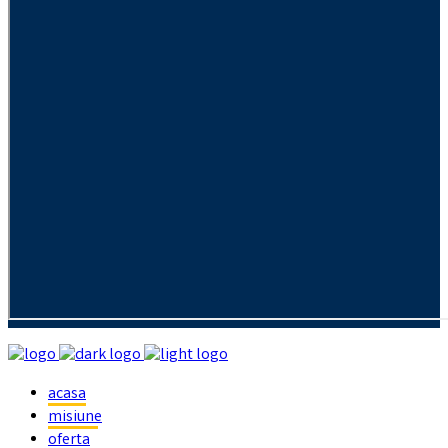
acasa
misiune
oferta