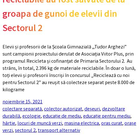
reciclabile au fost salvate de la
groapa de gunoi de elevii din
Sectorul 2
Elevii și profesorii de la Școala Gimnazială ,,Tudor Arghezi”
sunt campionii proiectului derulat de Asociația Viitor Plus, prin
programul Recicleta și cofinanțat de Primaria Sectorului 2. Au
strâns, în total, 2.396 kg de materiale reciclabile. În doar o lună,
toți elevii și profesorii înscriși în concursul „Reciclează cu noi
pentru Sectorul 2” au reușit să colecteze separat peste 8.000 de
kilograme
noiembrie 15, 2021
colectare separată
,
colector autorizat
,
deșeuri
,
dezvoltare
durabilă
,
ecologie
,
educație de mediu
,
educație pentru mediu
,
hârtie
,
locuri de muncă verzi
,
masina electrica
,
oras curat
,
orașe
verzi
,
sectorul 2
,
transport alternativ