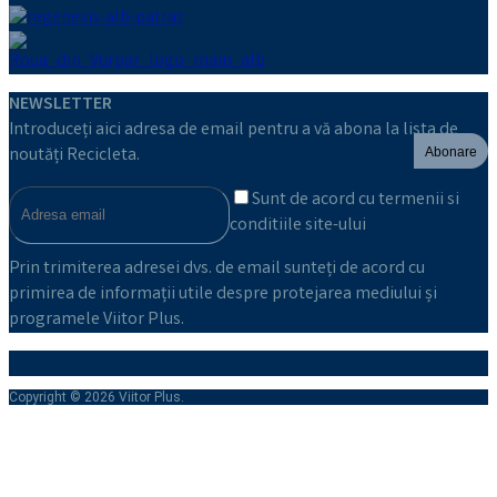
NEWSLETTER
Introduceți aici adresa de email pentru a vă abona la lista de
noutăți Recicleta.
Abonare
Sunt de acord cu termenii si
conditiile site-ului
Prin trimiterea adresei dvs. de email sunteți de acord cu
primirea de informații utile despre protejarea mediului și
programele Viitor Plus.
Copyright © 2026 Viitor Plus.