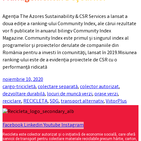
Agenția The Azores Sustainability & CSR Services a lansat a
doua ediție a ranking-ului Community Index, ale cărui rezultate
vor fi publicate în anuarul bilingv Community Index
Magazine. Community Index este primul și singurul index al
programelor şi proiectelor derulate de companiile din
România pentru a investi în comunităţi, lansat în 2019.Misiunea
ranking-ului este de a evidenția proiectele de CSR cu o
performanţă ridicată
noiembrie 10, 2020
cargo-tricicletă
,
colectare separată
,
colector autorizat
,
dezvoltare durabilă
,
locuri de muncă verzi
,
orașe verzi
,
reciclare
,
RECICLETA
,
SDG
,
transport alternativ
,
ViitorPlus
Facebook
Linkedin
Youtube
Instagram
Recicleta este colector autorizat și o inițiativă de economie socială, care oferă
servicii de transport pentru colectare materiale reciclabile precum hârtie, carton,