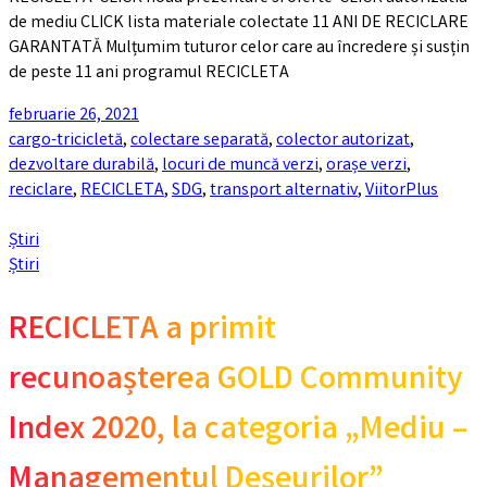
de mediu CLICK lista materiale colectate 11 ANI DE RECICLARE
GARANTATĂ Mulțumim tuturor celor care au încredere și susțin
de peste 11 ani programul RECICLETA
februarie 26, 2021
cargo-tricicletă
,
colectare separată
,
colector autorizat
,
dezvoltare durabilă
,
locuri de muncă verzi
,
orașe verzi
,
reciclare
,
RECICLETA
,
SDG
,
transport alternativ
,
ViitorPlus
Știri
Știri
RECICLETA a primit
recunoașterea GOLD Community
Index 2020, la categoria „Mediu –
Managementul Deșeurilor”