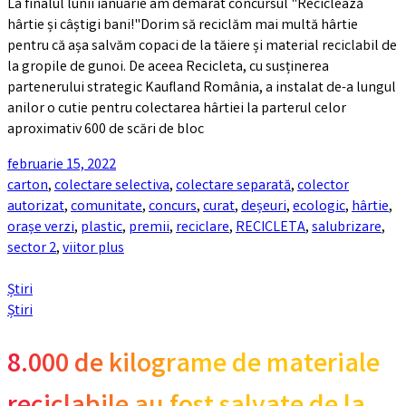
La finalul lunii ianuarie am demarat concursul "Reciclează
hârtie și câștigi bani!"Dorim să reciclăm mai multă hârtie
pentru că așa salvăm copaci de la tăiere și material reciclabil de
la gropile de gunoi. De aceea Recicleta, cu susținerea
partenerului strategic Kaufland România, a instalat de-a lungul
anilor o cutie pentru colectarea hârtiei la parterul celor
aproximativ 600 de scări de bloc
februarie 15, 2022
carton
,
colectare selectiva
,
colectare separată
,
colector
autorizat
,
comunitate
,
concurs
,
curat
,
deșeuri
,
ecologic
,
hârtie
,
orașe verzi
,
plastic
,
premii
,
reciclare
,
RECICLETA
,
salubrizare
,
sector 2
,
viitor plus
Știri
Știri
8.000 de kilograme de materiale