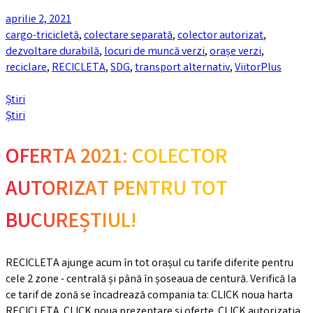
aprilie 2, 2021
cargo-tricicletă
,
colectare separată
,
colector autorizat
,
dezvoltare durabilă
,
locuri de muncă verzi
,
orașe verzi
,
reciclare
,
RECICLETA
,
SDG
,
transport alternativ
,
ViitorPlus
Știri
Știri
OFERTA 2021: COLECTOR
AUTORIZAT PENTRU TOT
BUCUREȘTIUL!
RECICLETA ajunge acum în tot orașul cu tarife diferite pentru
cele 2 zone - centrală și până în șoseaua de centură. Verifică la
ce tarif de zonă se încadrează compania ta: CLICK noua harta
RECICLETA CLICK noua prezentare si oferte CLICK autorizatia