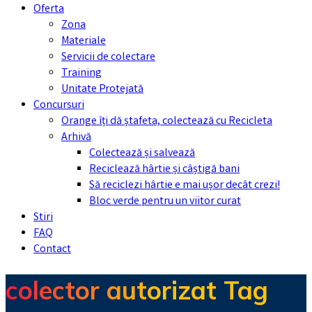
Oferta
Zona
Materiale
Servicii de colectare
Training
Unitate Protejată
Concursuri
Orange îți dă ștafeta, colectează cu Recicleta
Arhivă
Colectează și salvează
Reciclează hârtie și câștigă bani
Să reciclezi hârtie e mai ușor decât crezi!
Bloc verde pentru un viitor curat
Stiri
FAQ
Contact
colector autorizat Tag