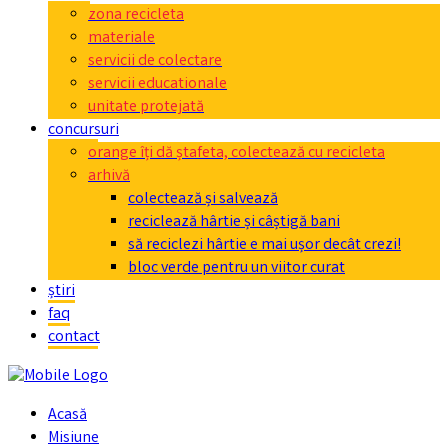
zona recicleta
materiale
servicii de colectare
servicii educationale
unitate protejată
concursuri
orange îți dă ștafeta, colectează cu recicleta
arhivă
colectează și salvează
reciclează hârtie și câștigă bani
să reciclezi hârtie e mai ușor decât crezi!
bloc verde pentru un viitor curat
știri
faq
contact
Acasă
Misiune