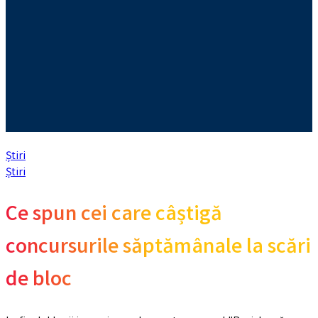
Știri
Știri
Ce spun cei care câștigă
concursurile săptămânale la scări
de bloc