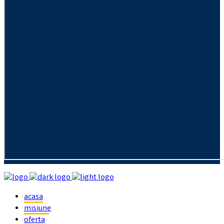
acasa
misiune
oferta