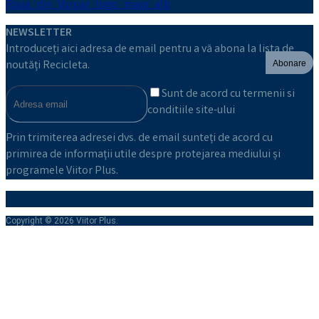
NEWSLETTER
Introduceți aici adresa de email pentru a vă abona la lista de
noutăți Recicleta.
Abonare
Sunt de acord cu termenii si
conditiile site-ului
Prin trimiterea adresei dvs. de email sunteți de acord cu
primirea de informații utile despre protejarea mediului și
programele Viitor Plus.
Copyright © 2026 Viitor Plus.