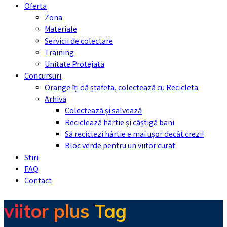
Oferta
Zona
Materiale
Servicii de colectare
Training
Unitate Protejată
Concursuri
Orange îți dă ștafeta, colectează cu Recicleta
Arhivă
Colectează și salvează
Reciclează hârtie și câștigă bani
Să reciclezi hârtie e mai ușor decât crezi!
Bloc verde pentru un viitor curat
Stiri
FAQ
Contact
viitor plus Tag