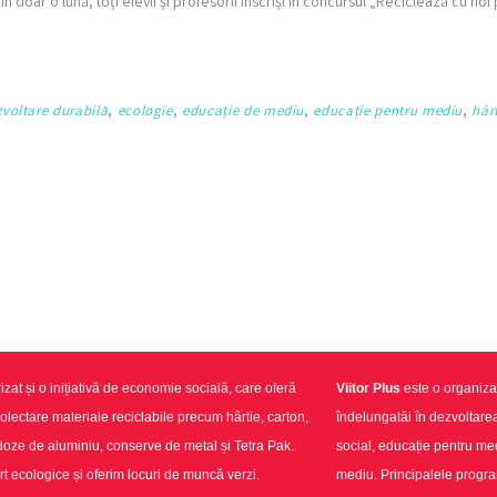
. În doar o lună, toți elevii și profesorii înscriși în concursul „Reciclează cu n
zvoltare durabilă
,
ecologie
,
educație de mediu
,
educație pentru mediu
,
hâr
izat și o inițiativă de economie socială, care oferă
Viitor Plus
este o organizaț
colectare materiale reciclabile precum hârtie, carton,
îndelungatăi în dezvoltar
e de aluminiu, conserve de metal și Tetra Pak.
social, educație pentru medi
t ecologice și oferim locuri de muncă verzi.
mediu. Principalele progr