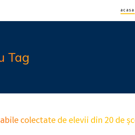
acasa
u Tag
abile colectate de elevii din 20 de șco