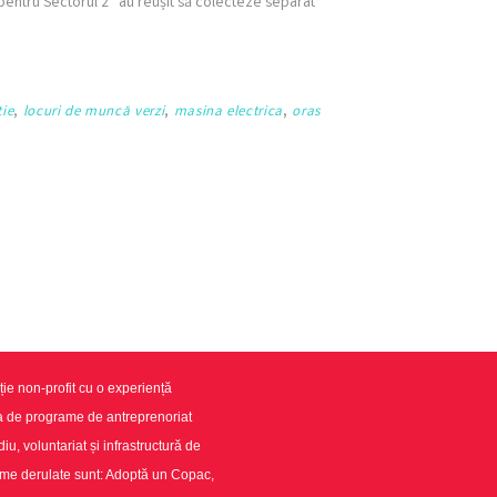
oi pentru Sectorul 2” au reușit să colecteze separat
tie
,
locuri de muncă verzi
,
masina electrica
,
oras
ie non-profit cu o experiență
ea de programe de antreprenoriat
u, voluntariat și infrastructură de
ame derulate sunt: Adoptă un Copac,