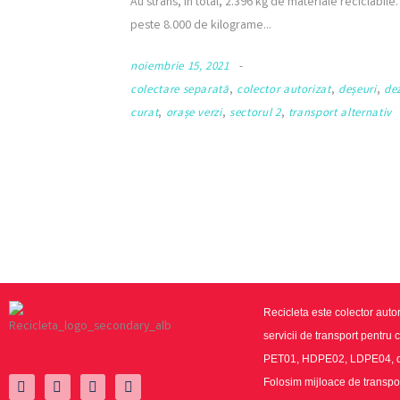
Au strâns, în total, 2.396 kg de materiale reciclabile
peste 8.000 de kilograme
noiembrie 15, 2021
colectare separată
,
colector autorizat
,
deșeuri
,
de
curat
,
orașe verzi
,
sectorul 2
,
transport alternativ
Recicleta este colector autor
servicii de transport pentru 
PET01, HDPE02, LDPE04, doz
Folosim mijloace de transpor