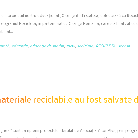
 din proiectul nostru educațional!„Orange îți dă ștafeta, colectează cu Recicl
n programul Recicleta, în parteneriat cu Orange Romania, care s-a finalizat cu
ombinat
arată
,
educație
,
educație de mediu
,
elevi
,
reciclare
,
RECICLETA
,
școală
teriale reciclabile au fost salvate 
Arghezi” sunt campionii proiectului derulat de Asociația Viitor Plus, prin progr