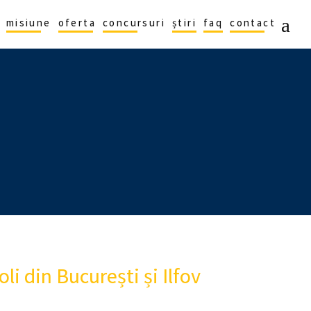
misiune
oferta
concursuri
știri
faq
contact
li din București și Ilfov