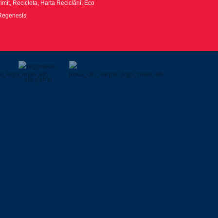
imit, Recicleta, Harta Reciclării, Eco
 Regenesis.