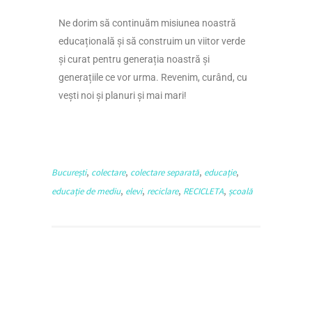
Ne dorim să continuăm misiunea noastră
educațională și să construim un viitor verde
și curat pentru generația noastră și
generațiile ce vor urma. Revenim, curând, cu
vești noi și planuri și mai mari!
,
,
,
,
București
colectare
colectare separată
educație
,
,
,
,
educație de mediu
elevi
reciclare
RECICLETA
școală