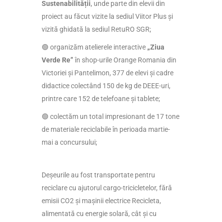
Sustenabilității
, unde parte din elevii din
proiect au făcut vizite la sediul Viitor Plus și
vizită ghidată la sediul RetuRO SGR;
🟢 organizăm atelierele interactive
„Ziua
Verde Re”
în shop-urile Orange Romania din
Victoriei și Pantelimon, 377 de elevi și cadre
didactice colectând 150 de kg de DEEE-uri,
printre care 152 de telefoane și tablete;
🟢 colectăm un total impresionant de 17 tone
de materiale reciclabile în perioada martie-
mai a concursului;
Deșeurile au fost transportate pentru
reciclare cu ajutorul cargo-tricicletelor, fără
emisii CO2 și mașinii electrice Recicleta,
alimentată cu energie solară, cât și cu