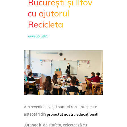
București și Ilfov
cu ajutorul
Recicleta
iunie 25, 2025
Am revenit cu vești bune și rezultate peste
așteptări din
proiectul nostru educațional
!
„Orange îți dă ștafeta, colectează cu