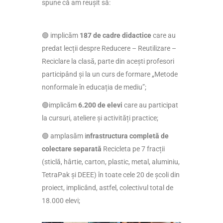
spune că am reușit să:
🟢 implicăm
187 de cadre didactice
care au
predat lecții despre Reducere – Reutilizare –
Reciclare la clasă, parte din acești profesori
participând și la un curs de formare „Metode
nonformale în educația de mediu”;
🟢implicăm
6.200 de elevi
care au participat
la cursuri, ateliere și activități practice;
🟢 amplasăm i
nfrastructura completă de
colectare separată
Recicleta pe 7 fracții
(sticlă, hârtie, carton, plastic, metal, aluminiu,
TetraPak și DEEE) în toate cele 20 de școli din
proiect, implicând, astfel, colectivul total de
18.000 elevi;