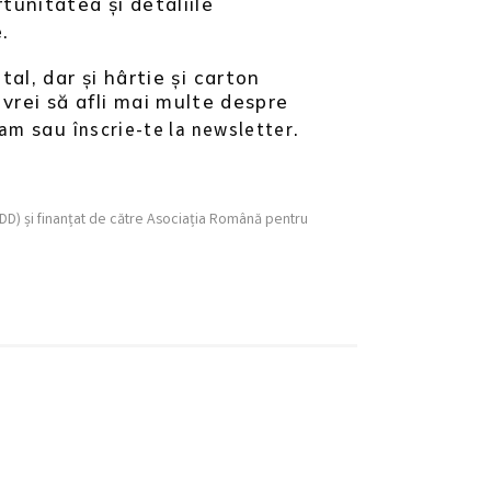
tunitatea și detaliile
e.
al, dar și hârtie și carton
 vrei să afli mai multe despre
sau
.
ram
înscrie-te la newsletter
CEDD) și finanțat de către Asociația Română pentru