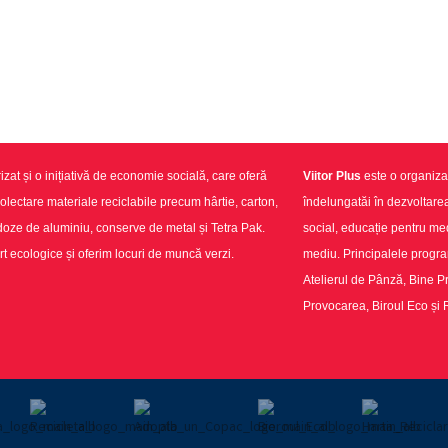
izat și o inițiativă de economie socială, care oferă
Viitor Plus
este o organizaț
colectare materiale reciclabile precum hârtie, carton,
îndelungatăi în dezvoltar
e de aluminiu, conserve de metal și Tetra Pak.
social, educație pentru medi
t ecologice și oferim locuri de muncă verzi.
mediu. Principalele progr
Atelierul de Pânză, Bine Pr
Provocarea, Biroul Eco și