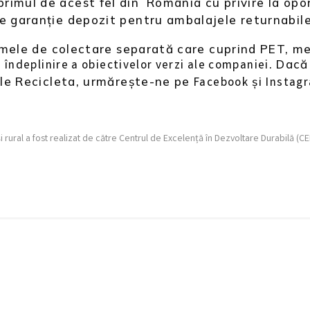
imul de acest fel din România cu privire la opor
de garanție depozit pentru ambalajele returnabil
ramele de colectare separată care cuprind PET, met
. Dacă
e îndeplinire a obiectivelor verzi ale companiei
țile Recicleta, urmărește-ne pe
și
Facebook
Instag
i rural a fost realizat de către Centrul de Excelență în Dezvoltare Durabilă (