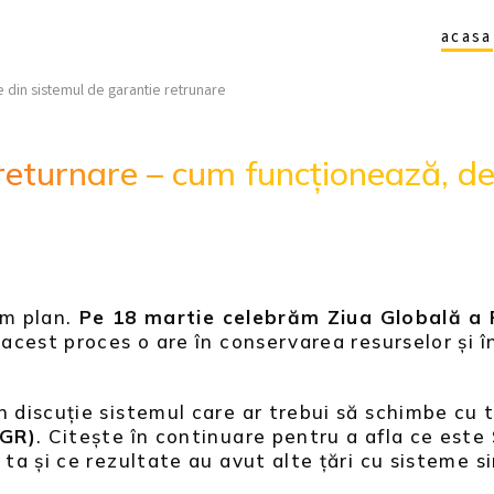
acasa
returnare – cum funcționează, de
im plan.
Pe 18 martie celebrăm Ziua Globală a R
cest proces o are în conservarea resurselor și în
iscuție sistemul care ar trebui să schimbe cu tot
SGR)
. Citește în continuare pentru a afla ce este
a și ce rezultate au avut alte țări cu sisteme s