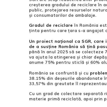
creșterea gradului de reciclare în 
public, protejarea resurselor natur
și consumatorilor de ambalaje.
Gradul de reciclare
în România este
ținta pentru care țara s-a angajat
Un proiect național ca SGR, care 
de a susține România să țină pasu
până în anul 2025 să se colecteze 
va ajuta la atingerea și chiar depăși
anume 75% pentru sticlă și 60% al
România se confruntă și cu
proble
38.15% din deșeurile abandonate în 
33,57% din greutate îl reprezentau 
Cu un grad de colectare separată r
materie primă reciclată, apoi prin p