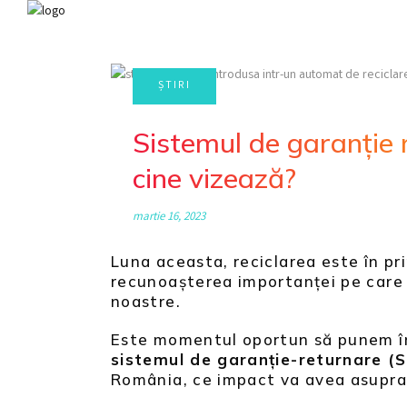
Sistemul de garanție 
cine vizează?
martie 16, 2023
Luna aceasta, reciclarea este în pr
recunoașterea importanței pe care a
noastre.
Este momentul oportun să punem în d
sistemul de garanție-returnare (
România, ce impact va avea asupra t