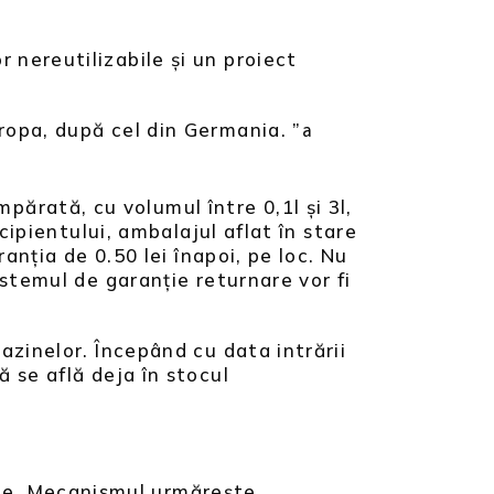
 nereutilizabile și un proiect
ropa, după cel din Germania. ”
a
părată, cu volumul între 0,1l și 3l,
cipientului, ambalajul aflat în stare
anția de 0.50 lei înapoi, pe loc. Nu
istemul de garanție returnare vor fi
azinelor. Începând cu data intrării
 se află deja în stocul
me. Mecanismul urmărește