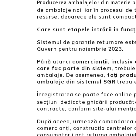
Producerea ambalajelor din materie p
de ambalaje noi, iar în procesul de
resurse, deoarece ele sunt compact
Care sunt etapele intrării în func
Sistemul de garanție returnare este
Guvern pentru noiembrie 2023.
Până atunci
comercianții, inclusiv
care fac parte din sistem
, trebui
ambalaje. De asemenea,
toți produ
ambalaje din sistemul SGR
trebuie
Înregistrarea se poate face online 
secțiuni dedicate ghidării producăt
contracte, conform site-ului menți
După aceea, urmează comandarea ec
comercianți, construcția centrelor
consumatorii pot returna ambalajele 