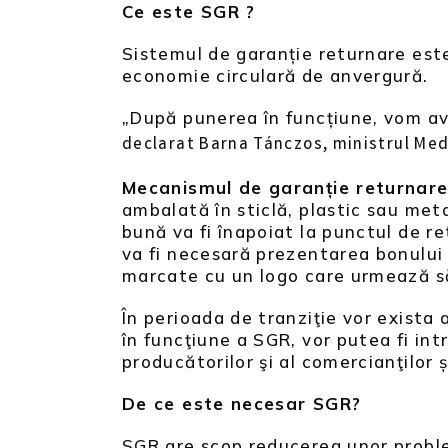
Ce este SGR ?
Sistemul de garanție returnare este
economie circulară de anvergură.
„După punerea în funcțiune, vom ave
declarat Barna Tánczos, ministrul Mediu
Mecanismul de garanție returnare
ambalată în sticlă, plastic sau metal
bună va fi înapoiat la punctul de ret
va fi necesară prezentarea bonului f
marcate cu un logo care urmează să
În perioada de tranziţie vor exista
în funcţiune a SGR, vor putea fi in
producătorilor şi al comercianţilor
De ce este necesar SGR?
SGR are scop reducerea unor probl