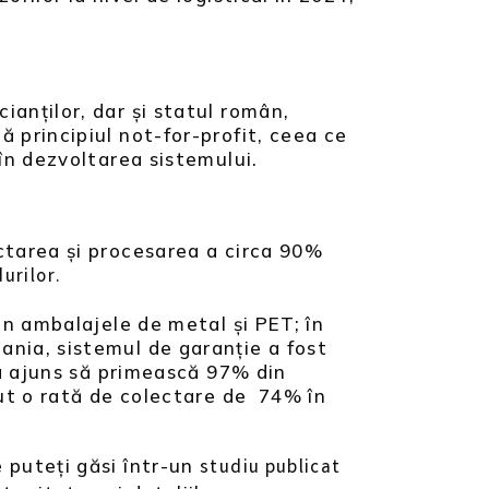
anților, dar și statul român,
 principiul not-for-profit, ceea ce
în dezvoltarea sistemului.
ctarea și procesarea a circa 90%
urilor.
in ambalajele de metal și PET; în
nia, sistemul de garanție a fost
 a ajuns să primească 97% din
vut o rată de colectare de 74% în
 puteți găsi într-un
studiu publicat