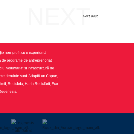
NEXT
Next post
ie non-profit cu o experiență
ea de programe de antreprenoriat
u, voluntariat și infrastructură de
ame derulate sunt: Adoptă un Copac,
imit, Recicleta, Harta Reciclării, Eco
 Regenesis.