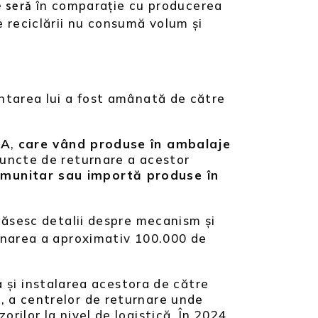
în comparație cu producerea
e seră
e reciclării nu consumă volum și
entarea lui a fost amânată de către
CA
,
care vând produse în ambalaje
 puncte de returnare a acestor
omunitar sau importă produse în
găsesc detalii despre mecanism și
emnarea a aproximativ 100.000 de
și instalarea acestora de către
, a centrelor de returnare unde
rilor la nivel de logistică. În 2024,