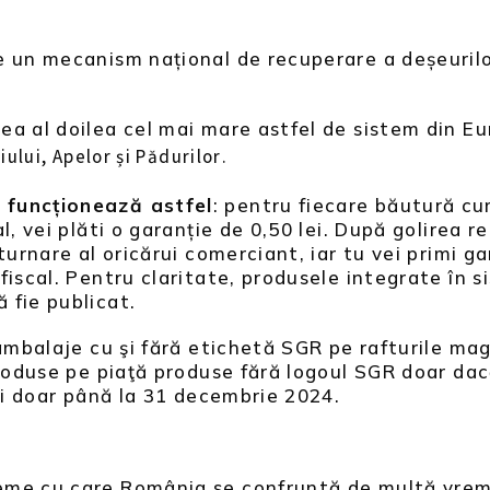
 un mecanism național de recuperare a deșeurilor
a al doilea cel mai mare astfel de sistem din Eu
lui, Apelor și Pădurilor.
 funcționează astfel
: pentru fiecare băutură cum
, vei plăti o garanție de 0,50 lei. După golirea re
urnare al oricărui comerciant, iar tu vei primi gar
iscal. Pentru claritate, produsele integrate în s
 fie publicat.
 ambalaje cu şi fără etichetă SGR pe rafturile mag
troduse pe piaţă produse fără logoul SGR doar dacă
 și doar până la 31 decembrie 2024.
eme cu care România se confruntă de multă vre