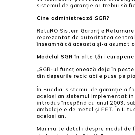
sistemul de garanție ar trebui să f
Cine administrează SGR?
RetuRO Sistem Garanție Returnare cu
reprezentat de autoritatea centrală
înseamnă că aceasta și-a asumat obl
Modelul SGR în alte țări europen
„SGR-ul funcționează deja în peste
din deșeurile reciclabile puse pe pi
În Suedia, sistemul de garanție a f
același an sistemul implementat în
introdus începând cu anul 2003, sub
ambalajele de metal și PET. În Litu
același an.
Mai multe detalii despre modul de 