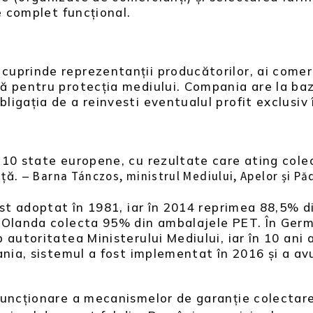
ie complet funcțional.
prinde reprezentanții producătorilor, ai comerci
 pentru protecția mediului. Compania are la bază
igația de a reinvesti eventualul profit exclusiv 
e
 10 state europene, cu rezultate care ating cole
ață. –
Barna Tánczos, ministrul Mediului, Apelor și Păd
ost adoptat în 1981, iar în 2014 reprimea 88,5% d
 Olanda colecta 95% din ambalajele PET. În Germa
 autoritatea Ministerului Mediului, iar în 10 ani
ania, sistemul a fost implementat în 2016 și a a
funcționare a mecanismelor de garanție colectare