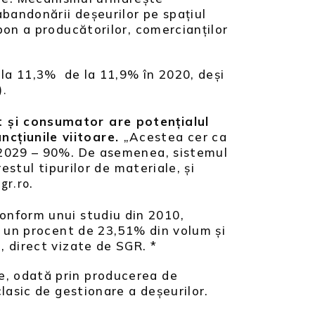
bandonării deșeurilor pe spațiul
bon a producătorilor, comercianților
 la 11,3% de la 11,9% în 2020, deși
).
t și consumator are potențialul
ncțiunile viitoare.
„Acestea cer ca
l 2029 – 90%. De asemenea, sistemul
estul tipurilor de materiale, și
.
gr.ro
onform unui studiu din 2010,
ar un procent de 23,51% din volum și
, direct vizate de SGR. *
, odată prin producerea de
clasic de gestionare a deșeurilor.