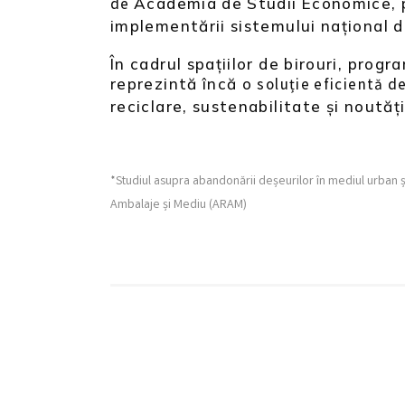
Academia de Studii Economice, pr
de
implementării sistemului național 
În cadrul spațiilor de birouri, prog
reprezintă încă o
soluție eficientă d
reciclare, sustenabilitate și noută
*Studiul asupra abandonării deșeurilor în mediul urban ș
Ambalaje și Mediu (ARAM)