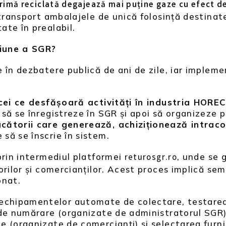
rimă reciclată
degajează mai puține gaze cu efect d
 transport ambalajele de unică folosință destinat
ate în prealabil.
țiune a SGR?
 în dezbatere publică de ani de zile, iar implem
 cei ce desfășoară activități în industria HORE
e să se înregistreze în SGR și apoi să organizeze
cătorii care generează, achiziționează intrac
 să se înscrie în sistem.
prin intermediul platformei
, unde se 
returosgr.ro
orilor și comercianților. Acest proces implică s
onat.
hipamentelor automate de colectare, testarea 
 de numărare (organizate de administratorul SGR)
(organizate de comercianți) și selectarea furnizo