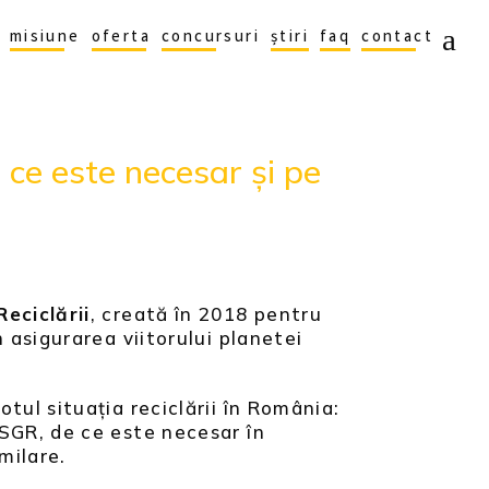
misiune
oferta
concursuri
știri
faq
contact
 ce este necesar și pe
eciclării
, creată în 2018 pentru
 asigurarea viitorului planetei
ul situația reciclării în România:
 SGR, de ce este necesar în
imilare.