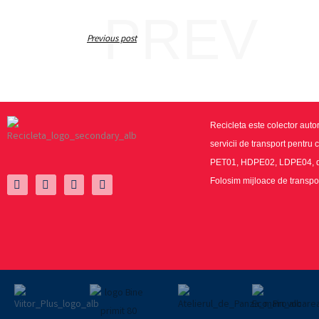
PREV
Previous post
Recicleta este colector autor
servicii de transport pentru 
PET01, HDPE02, LDPE04, doz
Folosim mijloace de transpor