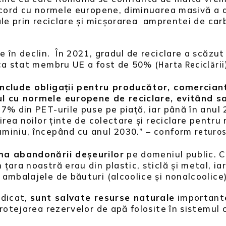
acord cu normele europene, diminuarea masivă a a
ale prin reciclare și micșorarea amprentei de car
 în declin. În 2021, gradul de reciclare a scăzut
 ca stat membru UE a fost de 50% (
Harta Reciclării
include obligații pentru producător, comercian
l cu normele europene de reciclare, evitând sa
77% din PET-urile puse pe piață, iar până în anu
rea noilor ținte de colectare și reciclare pentru r
uminiu, începând cu anul 2030.” – conform
returos
ma abandonării deșeurilor
pe domeniul public. C
țara noastră erau din plastic, sticlă și metal, i
ambalajele de băuturi (alcoolice și nonalcoolice)
idicat,
sunt salvate resurse naturale
importante
rotejarea rezervelor de apă folosite în sistemul 