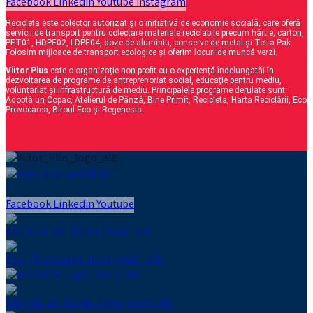
Facebook
Linkedin
Youtube
Instagram
Recicleta este colector autorizat și o inițiativă de economie socială, care oferă
servicii de transport pentru colectare materiale reciclabile precum hârtie, carton,
PET01, HDPE02, LDPE04, doze de aluminiu, conserve de metal și Tetra Pak.
Folosim mijloace de transport ecologice și oferim locuri de muncă verzi.
Viitor Plus
este o organizație non-profit cu o experiență îndelungatăi în
dezvoltarea de programe de antreprenoriat social, educație pentru mediu,
voluntariat și infrastructură de mediu. Principalele programe derulate sunt:
Adoptă un Copac, Atelierul de Pânză, Bine Primit, Recicleta, Harta Reciclării, Eco
Provocarea, Biroul Eco și Regenesis.
Facebook
Linkedin
Youtube