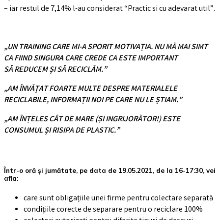
– iar restul de 7,14% l-au considerat “Practic si cu adevarat util”.
„UN TRAINING CARE MI-A SPORIT MOTIVAȚIA. NU MĂ MAI SIMT
CA FIIND SINGURA CARE CREDE CA ESTE IMPORTANT
SĂ REDUCEM ȘI SĂ RECICLĂM.”
„AM ÎNVĂȚAT FOARTE MULTE DESPRE MATERIALELE
RECICLABILE, INFORMAȚII NOI PE CARE NU LE ȘTIAM.”
„AM ÎNȚELES CÂT DE MARE (ȘI INGRIJORĂTOR!) ESTE
CONSUMUL ȘI RISIPA DE PLASTIC.”
Într-o oră și jumătate, pe data de 19.05.2021, de la 16-17:30, vei
afla:
care sunt obligațiile unei firme pentru colectare separată
condițiile corecte de separare pentru o reciclare 100%