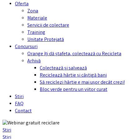
Oferta
Zona
Materiale
Servicii de colectare
Training
Unitate Protejată
Concursuri
Orange îți dă ștafeta, colectează cu Recicleta
Arhivă
Colectează și salvează
Reciclează hârtie și câștigă bani
Să reciclezi hârtie e mai ușor decât crezi!
Bloc verde pentru un viitor curat
Stiri
FAQ
Contact
Știri
Știri