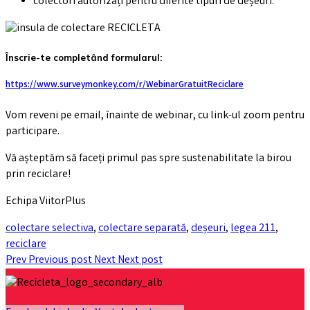
colectori autorizați pentru diferite tipuri de deșeuri.
Înscrie-te completând formularul:
https://www.surveymonkey.com/r/WebinarGratuitReciclare
Vom reveni pe email, înainte de webinar, cu link-ul zoom pentru
participare.
Vă așteptăm să faceți primul pas spre sustenabilitate la birou
prin reciclare!
Echipa ViitorPlus
colectare selectiva
,
colectare separată
,
deșeuri
,
legea 211
,
reciclare
Prev
Previous post
Next
Next post