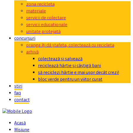
zona recicleta
materiale
servicii de colectare
servicii educationale
unitate protejată
concursuri
orange îți dă ștafeta, colectează cu recicleta
arhivă
colectează și salvează
reciclează hârtie și câștigă bani
să reciclezi hârtie e mai ușor decât crezi!
bloc verde pentru un viitor curat
știri
faq
contact
Acasă
Misiune