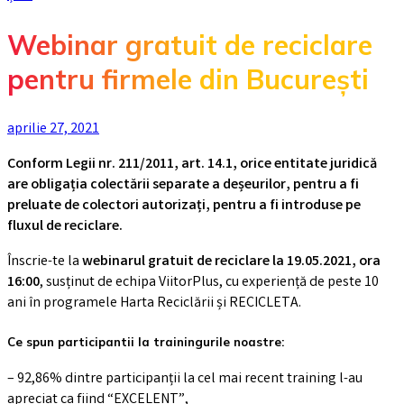
Webinar gratuit de reciclare
pentru firmele din București
aprilie 27, 2021
Conform
Legii
nr
. 211/2011, art. 14.1,
orice
entitate
juridică
are
obligația
colectării
separate a
deșeurilor,
pentru
a fi
preluate
de colectori
autoriza
ți,
pentru a
fi introduse pe
fluxul de reciclare
.
Înscrie-te la
webinarul gratuit de reciclare la 19.05.2021, ora
16:00
, susținut de echipa ViitorPlus, cu experiență de peste 10
ani în programele Harta Reciclării și RECICLETA.
Ce spun participantii la trainingurile noastre:
– 92,86% dintre participanții la cel mai recent training l-au
apreciat ca fiind “EXCELENT”,