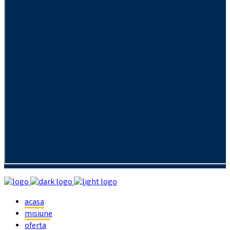
acasa
misiune
oferta