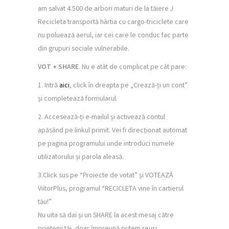
am salvat 4.500 de arbori maturi de la tăiere J
Recicleta transportă hârtia cu cargo-triciclete care
nu poluează aerul, iar cei care le conduc fac parte
din grupuri sociale vulnerabile.
VOT + SHARE
. Nu e atât de complicat pe cât pare:
1. Intră
aici
, click în dreapta pe „Crează-ți un cont”
și completează formularul.
2. Accesează-ți e-mailul și activează contul
apăsând pe linkul primit. Vei fi direcționat automat
pe pagina programului unde introduci numele
utilizatorului și parola aleasă.
3.Click sus pe “Proiecte de votat” și VOTEAZĂ
ViitorPlus, programul “RECICLETA vine în cartierul
tău!”
Nu uita să dai și un SHARE la acest mesaj către