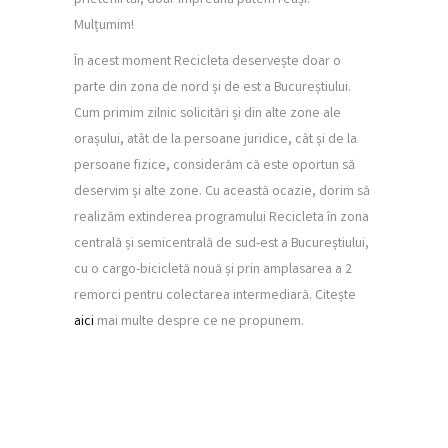
prietenii tăi, doar împreună putem reuși.
Mulțumim!
În acest moment Recicleta deservește doar o
parte din zona de nord și de est a Bucureștiului.
Cum primim zilnic solicitări și din alte zone ale
orașului, atât de la persoane juridice, cât și de la
persoane fizice, considerăm că este oportun să
deservim și alte zone. Cu această ocazie, dorim să
realizăm extinderea programului Recicleta în zona
centrală și semicentrală de sud-est a Bucureștiului,
cu o cargo-bicicletă nouă și prin amplasarea a 2
remorci pentru colectarea intermediară. Citește
aici
mai multe despre ce ne propunem.