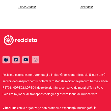
Previous post
Next post
Recicleta este colector autorizat și o inițiativă de economie socială, care oferă
servicii de transport pentru colectare materiale reciclabile precum hârtie, carton,
PET01, HDPE02, LDPE04, doze de aluminiu, conserve de metal și Tetra Pak.
Folosim mijloace de transport ecologice și oferim locuri de muncă verzi.
Viitor Plus
este o organizație non-profit cu o experiență îndelungatăi în