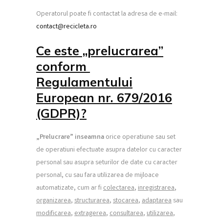
Operatorul poate fi contactat la adresa de e-mail:
contact@recicleta.ro
Ce este „prelucrarea”
conform
Regulamentului
European nr. 679/2016
(GDPR)?
„Prelucrare” inseamna
orice operatiune sau set
de operatiuni efectuate asupra datelor cu caracter
personal sau asupra seturilor de date cu caracter
personal, cu sau fara utilizarea de mijloace
automatizate, cum ar fi
colectarea
,
inregistrarea
,
organizarea
,
structurarea
,
stocarea
,
adaptarea
sau
modificarea
,
extragerea
,
consultarea
,
utilizarea
,