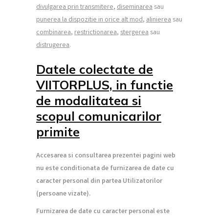
divulgarea prin transmitere
,
diseminarea
sau
punerea la dispozitie in orice alt mod
,
alinierea
sau
combinarea
,
restrictionarea
,
stergerea
sau
distrugerea
.
Datele colectate de
VIITORPLUS, in functie
de modalitatea si
scopul comunicarilor
primite
Accesarea si consultarea prezentei pagini web
nu este conditionata de furnizarea de date cu
caracter personal din partea Utilizatorilor
(persoane vizate).
Furnizarea de date cu caracter personal este