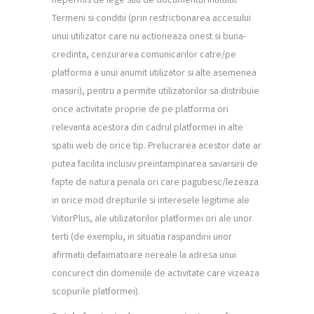
nepermis de lege sau de documentul intitulat
Termeni si conditii (prin restrictionarea accesului
unui utilizator care nu actioneaza onest si buna-
credinta, cenzurarea comunicarilor catre/pe
platforma a unui anumit utilizator si alte asemenea
masuri), pentru a permite utilizatorilor sa distribuie
orice activitate proprie de pe platforma ori
relevanta acestora din cadrul platformei in alte
spatii web de orice tip. Prelucrarea acestor date ar
putea facilita inclusiv preintampinarea savarsirii de
fapte de natura penala ori care pagubesc/lezeaza
in orice mod drepturile si interesele legitime ale
ViitorPlus, ale utilizatorilor platformei ori ale unor
terti (de exemplu, in situatia raspandirii unor
afirmatii defaimatoare nereale la adresa unui
concurect din domeniile de activitate care vizeaza
scopurile platformei).