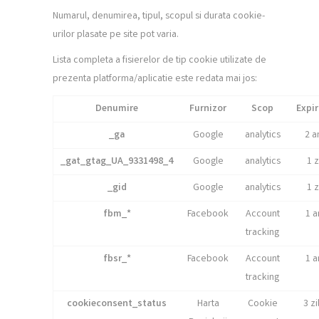
Numarul, denumirea, tipul, scopul si durata cookie-
urilor plasate pe site pot varia.
Lista completa a fisierelor de tip cookie utilizate de
prezenta platforma/aplicatie este redata mai jos:
Denumire
Furnizor
Scop
Expir
_ga
Google
analytics
2 a
_gat_gtag_UA_9331498_4
Google
analytics
1 z
_gid
Google
analytics
1 z
fbm_*
Facebook
Account
1 a
tracking
fbsr_*
Facebook
Account
1 a
tracking
cookieconsent_status
Harta
Cookie
3 zi