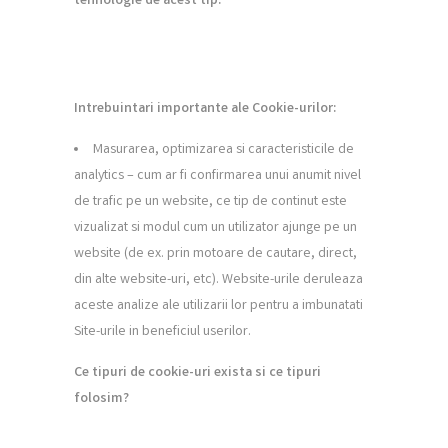
tehnologie de acest tip.
Intrebuin
t
a
ri importante ale Cookie-urilor:
Masurarea, optimizarea si caracteristicile de
analytics – cum ar fi confirmarea unui anumit nivel
de trafic pe un website, ce tip de continut este
vizualizat si modul cum un utilizator ajunge pe un
website (de ex. prin motoare de cautare, direct,
din alte website-uri, etc). Website-urile deruleaza
aceste analize ale utilizarii lor pentru a imbunatati
Site-urile in beneficiul userilor.
Ce tipuri de cookie-uri exista
s
i ce tipuri
folosim?