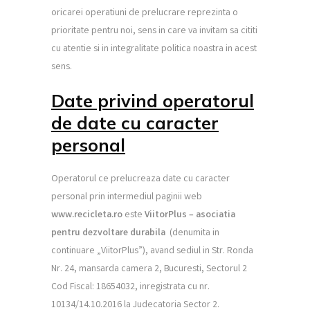
oricarei operatiuni de prelucrare reprezinta o
prioritate pentru noi, sens in care va invitam sa cititi
cu atentie si in integralitate politica noastra in acest
sens.
Date privind operatorul
de date cu caracter
personal
Operatorul ce prelucreaza date cu caracter
personal prin intermediul paginii web
www.recicleta.ro
este
ViitorPlus –
asociatia
pentru dezvoltare durabila
(denumita in
continuare „ViitorPlus”), avand sediul in Str. Ronda
Nr. 24, mansarda camera 2, Bucuresti, Sectorul 2
Cod Fiscal: 18654032, inregistrata cu nr.
10134/14.10.2016 la Judecatoria Sector 2.