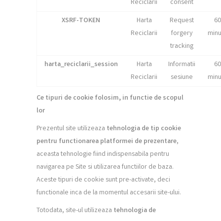
Reciclarii
consent
XSRF-TOKEN
Harta
Request
60
Reciclarii
forgery
minu
tracking
harta_reciclarii_session
Harta
Informatii
60
Reciclarii
sesiune
minu
Ce tipuri de cookie folosim, in functie de scopul
lor
Prezentul site utilizeaza
tehnologia de tip cookie
pentru functionarea platformei de prezentare
,
aceasta tehnologie fiind indispensabila pentru
navigarea pe Site si utilizarea functiilor de baza.
Aceste tipuri de cookie sunt pre-activate, deci
functionale inca de la momentul accesarii site-ului.
Totodata, site-ul utilizeaza
tehnologia de