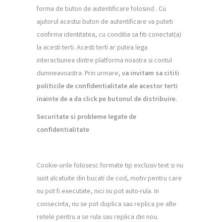
forma de buton de autentificare folosind . Cu
ajutorul acestui buton de autentificare va puteti
confirma identitatea, cu conditia sa fiti conectat(a)
la acesti terti. Acesti terti ar putea lega
interactiunea dintre platforma noastra si contul
dumneavoastra. Prin urmare,
va invitam sa citi
t
i
politicile de confiden
t
ialitate ale acestor ter
t
i
inainte de a da click pe butonul de distribuire.
Securitate
s
i probleme legate de
confiden
t
ialitate
Cookie-urile folosesc formate tip exclusiv text si nu
sunt alcatuite din bucati de cod, motiv pentru care
nu pot fi executate, nici nu pot auto-rula. In
consecinta, nu se pot duplica sau replica pe alte
retele pentru a se rula sau replica din nou.