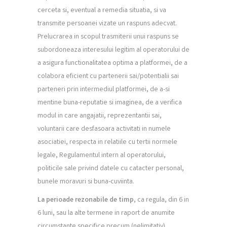
cerceta si, eventual a remedia situatia, si va
transmite persoanei vizate un raspuns adecvat.
Prelucrarea in scopul trasmiterii unui raspuns se
subordoneaza interesului legitim al operatorului de
a asigura functionalitatea optima a platformei, de a
colabora eficient cu partenerii sai/potentialii sai
parteneri prin intermediul platformei, de a-si
mentine buna-reputatie si imaginea, de a verifica
modul in care angajatii, reprezentantii sai,
voluntarii care desfasoara activitati in numele
asociatiei, respecta in relatiile cu tertii normele
legale, Regulamentul intern al operatorului,
politicile sale privind datele cu catacter personal,
bunele moravuri si buna-cuviinta.
La perioade rezonabile de timp
, ca regula, din 6 in
6 luni, sau la alte termene in raport de anumite
circumstante specifice precum (nelimitativ)