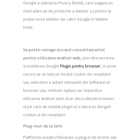
Google a aderat la Privacy Shield, care asigura un
nivel adecvat de protectie a datelor cu privire la
prelucrarea datelor de catre Google in Statele
Unite.
Va puteti retrage oricand consim
t
amantul
pentru utilizarea analizei web
, prin descarcarea
si instalarea Google
Plugin pentru browser
, in urma
carora se va seta un modul cookie de renuntare
sau selectare a setarii relevante din software-ul
browser-ului. Ambele optiuni vor impiedica
utilizarea analizei web doar daca utilizati browser-
ul pe care ati instalat plugin-ul si daca nu stergeti
cookie-ul de renuntare.
Plug-inuri de la ter
t
i
:
Platforma noastra foloseste si plug-in de la terti sub