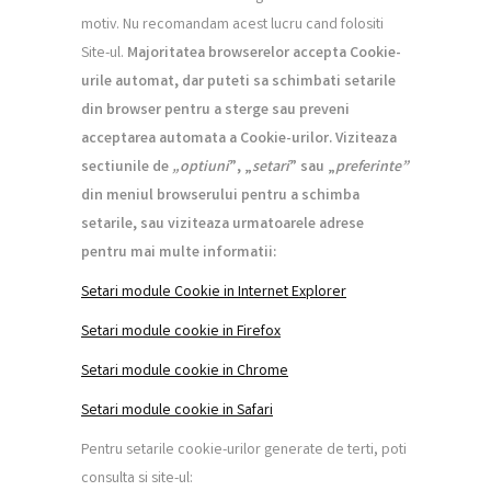
motiv. Nu recomandam acest lucru cand folositi
Site-ul.
Majoritatea browserelor accept
a
Cookie-
urile automat, dar puteti s
a
schimbati set
a
rile
din browser pentru a
s
terge sau preveni
acceptarea automat
a
a Cookie-urilor. Viziteaza
sec
t
iunile de
„
op
t
iuni
”
,
„
set
a
ri
”
sau
„
preferin
t
e
”
din meniul browserului pentru a schimba
set
a
rile, sau viziteaza urm
a
toarele adrese
pentru mai multe informa
t
ii:
Setari module Cookie in Internet Explorer
Setari module cookie in Firefox
Setari module cookie in Chrome
Setari module cookie in Safari
Pentru setarile cookie-urilor generate de terti, poti
consulta si site-ul: