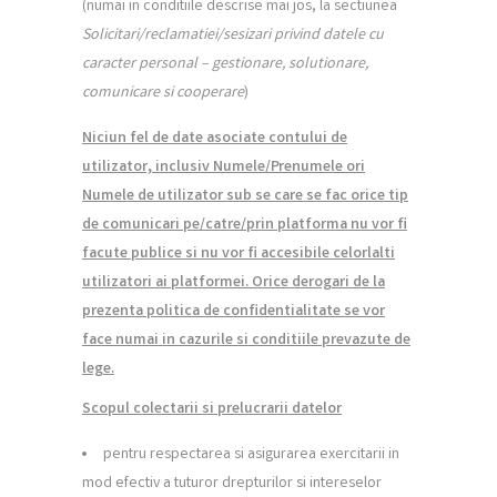
(numai in conditiile descrise mai jos, la sectiunea
Solicitari/reclamatiei/sesizari privind datele cu
caracter personal – gestionare, solutionare,
comunicare si cooperare
)
Niciun fel de date asociate contului de
utilizator, inclusiv Numele/Prenumele ori
Numele de utilizator sub se care se fac orice tip
de comunicari pe/catre/prin platforma nu vor fi
facute publice si nu vor fi accesibile celorlalti
utilizatori ai platformei. Orice derogari de la
prezenta politica de confidentialitate se vor
face numai in cazurile si conditiile prevazute de
lege.
Scopul colectarii si prelucrarii datelor
pentru respectarea si asigurarea exercitarii in
mod efectiv a tuturor drepturilor si intereselor