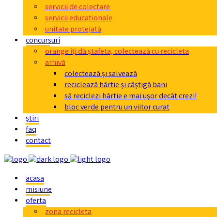
servicii de colectare
servicii educationale
unitate protejată
concursuri
orange îți dă ștafeta, colectează cu recicleta
arhivă
colectează și salvează
reciclează hârtie și câștigă bani
să reciclezi hârtie e mai ușor decât crezi!
bloc verde pentru un viitor curat
știri
faq
contact
acasa
misiune
oferta
zona recicleta