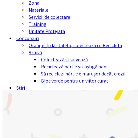
Zona
Materiale
Servicii de colectare
Training
Unitate Protejată
Concursuri
Orange îți dă ștafeta, colectează cu Recicleta
Arhivă
Colectează și salvează
Reciclează hârtie și câștigă bani
Să reciclezi hârtie e mai ușor decât crezi!
Bloc verde pentru un viitor curat
Stiri
FAQ
Contact