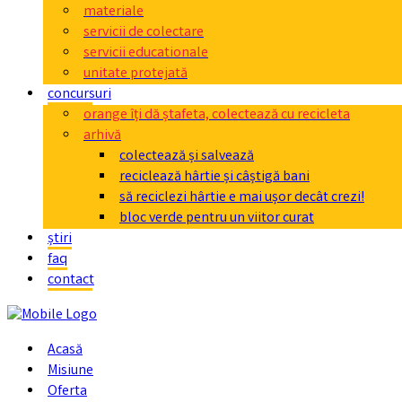
materiale
servicii de colectare
servicii educationale
unitate protejată
concursuri
orange îți dă ștafeta, colectează cu recicleta
arhivă
colectează și salvează
reciclează hârtie și câștigă bani
să reciclezi hârtie e mai ușor decât crezi!
bloc verde pentru un viitor curat
știri
faq
contact
Acasă
Misiune
Oferta