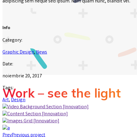
adipiscing sem neque sed ipsum. Nam quam nunc, blandit vel.
Info
Category:
Graphic Design
,
News
Date:
noiembrie 20, 2017
Tags:
Work – see the light
Art
,
Design
Prev
Previous project