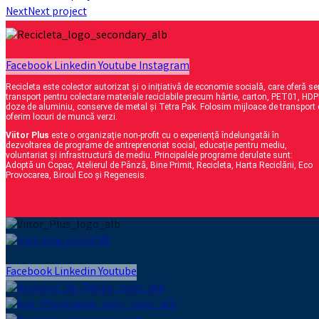
Next
Next project
Facebook
Linkedin
Youtube
Instagram
Recicleta este colector autorizat și o inițiativă de economie socială, care oferă ser
transport pentru colectare materiale reciclabile precum hârtie, carton, PET01, H
doze de aluminiu, conserve de metal și Tetra Pak. Folosim mijloace de transport 
oferim locuri de muncă verzi.
Viitor Plus
este o organizație non-profit cu o experiență îndelungatăi în
dezvoltarea de programe de antreprenoriat social, educație pentru mediu,
voluntariat și infrastructură de mediu. Principalele programe derulate sunt:
Adoptă un Copac, Atelierul de Pânză, Bine Primit, Recicleta, Harta Reciclării, Eco
Provocarea, Biroul Eco și Regenesis.
Facebook
Linkedin
Youtube