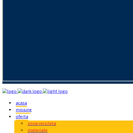
acasa
misiune
oferta
zona recicleta
materiale