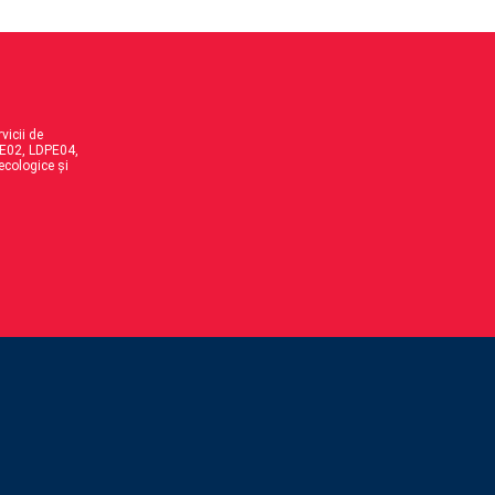
vicii de
DPE02, LDPE04,
ecologice și