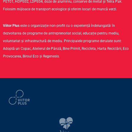
PET01, HDPE02, LDPE04, doze de aluminiu, conserve de metal și Tetra Pak.
Folosim mijloace de transport ecologice și oferim locuri de muncă verzi.
Viitor Plus
este o organizație non-profit cu o experiență îndelungatăi în
dezvoltarea de programe de antreprenoriat social, educație pentru mediu,
voluntariat și infrastructură de mediu. Principalele programe derulate sunt:
Adoptă un Copac, Atelierul de Pânză, Bine Primit, Recicleta, Harta Reciclării, Eco
Provocarea, Biroul Eco și Regenesis.