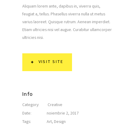
Aliquam lorem ante, dapibus in, viverra quis,
feugiat a, tellus. Phasellus viverra nulla ut metus
varius laoreet. Quisque rutrum. Aenean imperdiet.
Etiam ultricies nisi vel augue. Curabitur ullamcorper
ultricies nisi.
VISIT SITE
Info
Category:
Creative
Date:
noiembrie 2, 2017
Tags:
Art
,
Design