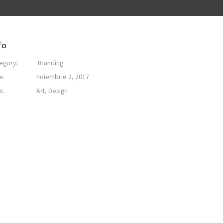
fo
egory:
Branding
e:
noiembrie 2, 2017
s:
Art
,
Design