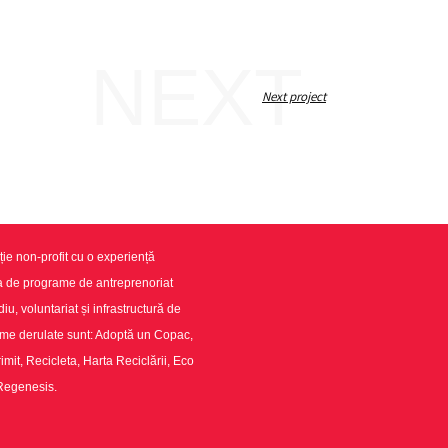
NEXT
Next project
ie non-profit cu o experiență
ea de programe de antreprenoriat
u, voluntariat și infrastructură de
ame derulate sunt: Adoptă un Copac,
imit, Recicleta, Harta Reciclării, Eco
 Regenesis.