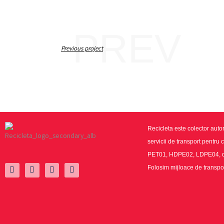
PREV
Previous project
Recicleta este colector autor
servicii de transport pentru 
PET01, HDPE02, LDPE04, doz
Folosim mijloace de transpor