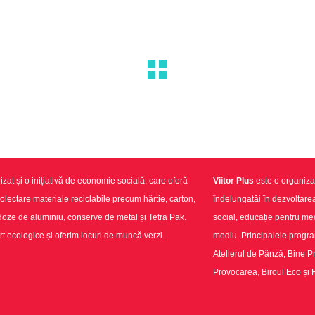
izat și o inițiativă de economie socială, care oferă
Viitor Plus
este o organizaț
colectare materiale reciclabile precum hârtie, carton,
îndelungatăi în dezvoltar
e de aluminiu, conserve de metal și Tetra Pak.
social, educație pentru medi
t ecologice și oferim locuri de muncă verzi.
mediu. Principalele progr
Atelierul de Pânză, Bine Pr
Provocarea, Biroul Eco și