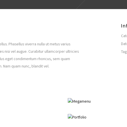
In
Cat
Dat
llus. Phasellus viverra nulla ut metus varius
s nisi vel augue. Curabitur ullamcorper ultricies
Tag
tellus eget condimentum rhoncus, sem quam
. Nam quam nunc, blandit vel.