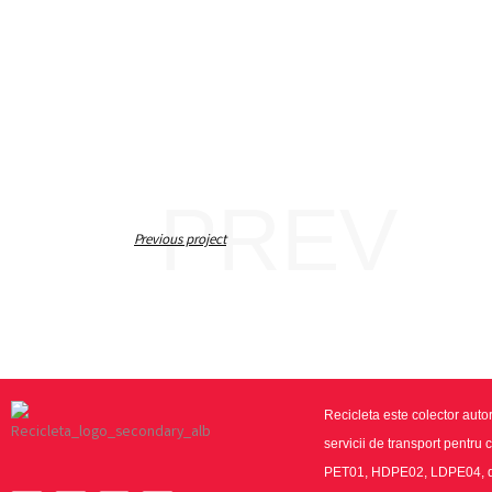
PREV
Previous project
Recicleta este colector autor
servicii de transport pentru 
PET01, HDPE02, LDPE04, doz