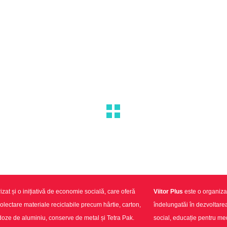
izat și o inițiativă de economie socială, care oferă
Viitor Plus
este o organizaț
colectare materiale reciclabile precum hârtie, carton,
îndelungatăi în dezvoltar
e de aluminiu, conserve de metal și Tetra Pak.
social, educație pentru medi