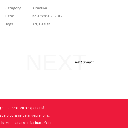
Category:
Creative
Date:
noiembrie 2, 2017
Tags:
Art
,
Design
NEXT
Next project
ie non-profit cu o experiență
ea de programe de antreprenoriat
u, voluntariat și infrastructură de